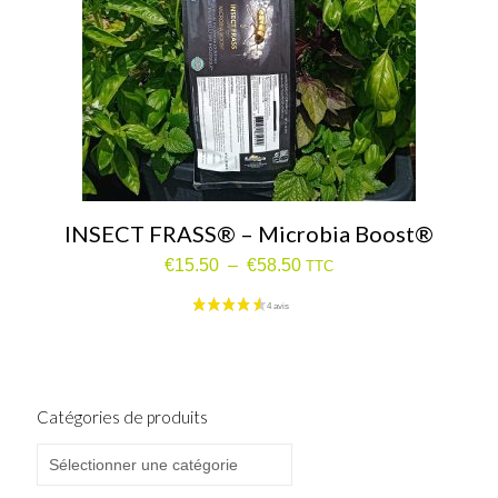
INSECT FRASS® – Microbia Boost®
Plage
€
15.50
–
€
58.50
TTC
de
prix :
€15.50
à
€58.50
Catégories de produits