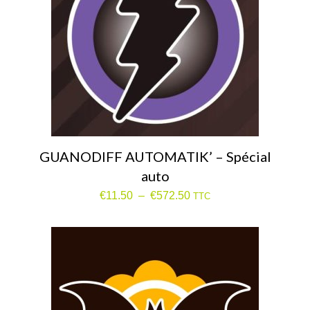
GUANODIFF AUTOMATIK’ – Spécial
auto
Plage
€
11.50
–
€
572.50
TTC
de
prix :
€11.50
à
€572.50