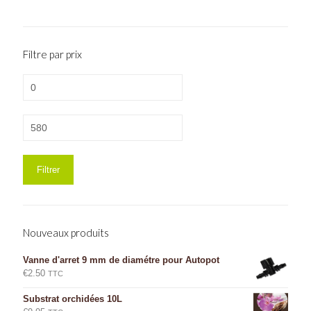
Filtre par prix
Prix
min
13 avis
Prix
max
Filtrer
Nouveaux produits
Vanne d'arret 9 mm de diamétre pour Autopot
€
2.50
TTC
Substrat orchidées 10L