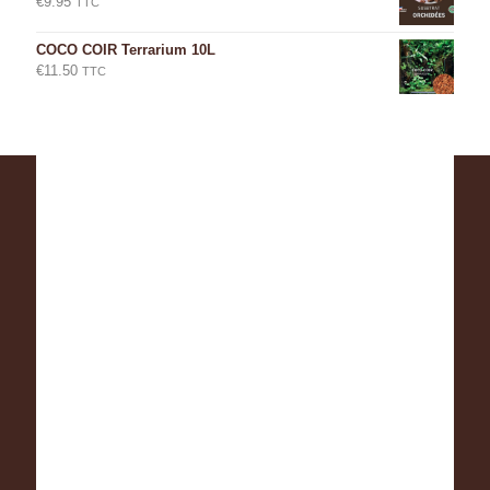
€
9.95
TTC
COCO COIR Terrarium 10L
€
11.50
TTC
4 avis