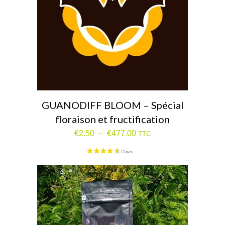
GUANODIFF BLOOM – Spécial
floraison et fructification
Plage
€
2.50
–
€
477.00
TTC
de
prix :
€2.50
à
€477.00