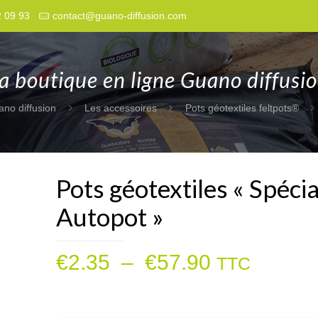
2 09 93
contact@guano-diffusion.com
a boutique en ligne Guano diffusi
ano diffusion
Les accessoires
Pots géotextiles feltpots®
Pots géotextiles « Spécia
Autopot »
Plage
€
2.35
–
€
57.90
TTC
de
prix :