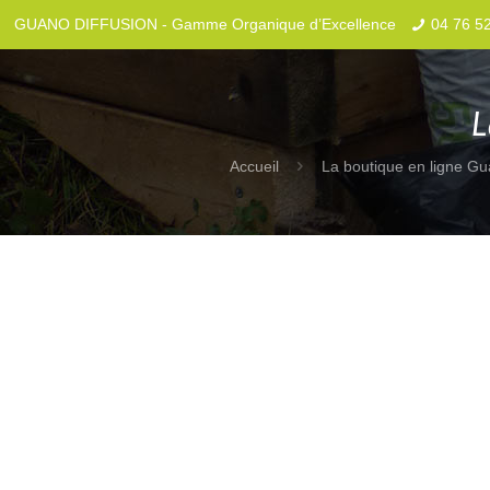
GUANO DIFFUSION - Gamme Organique d’Excellence
04 76 5
L
Accueil
La boutique en ligne Gu