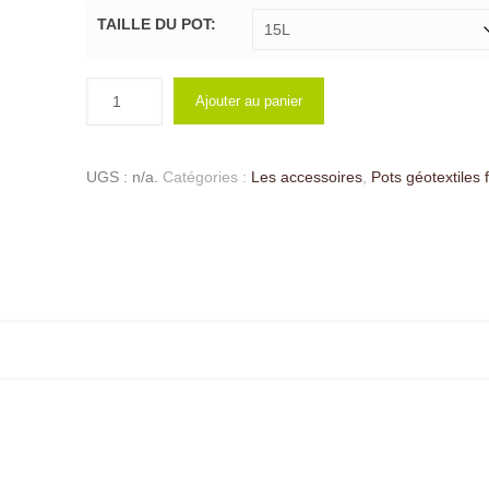
€2.35
TAILLE DU POT:
à
€57.90
Ajouter au panier
UGS :
n/a
.
Catégories :
Les accessoires
,
Pots géotextiles 