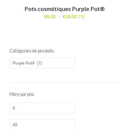
Pots cosmétiques Purple Pot®
Plage
€
8.00
–
€
19.00
TTC
de
prix :
€8.00
à
€19.00
Catégories de produits
Filtre par prix
Prix
min
Prix
max