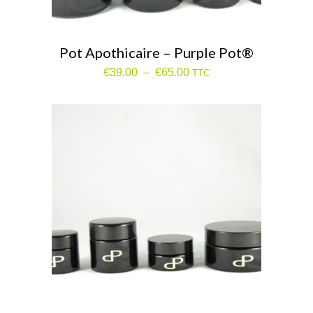
Pot Apothicaire – Purple Pot®
Plage
€
39.00
–
€
65.00
TTC
de
prix :
€39.00
à
€65.00