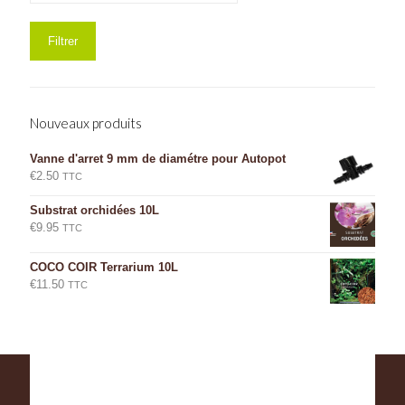
Filtrer
Nouveaux produits
Vanne d'arret 9 mm de diamétre pour Autopot
€
2.50
TTC
Substrat orchidées 10L
€
9.95
TTC
COCO COIR Terrarium 10L
€
11.50
TTC