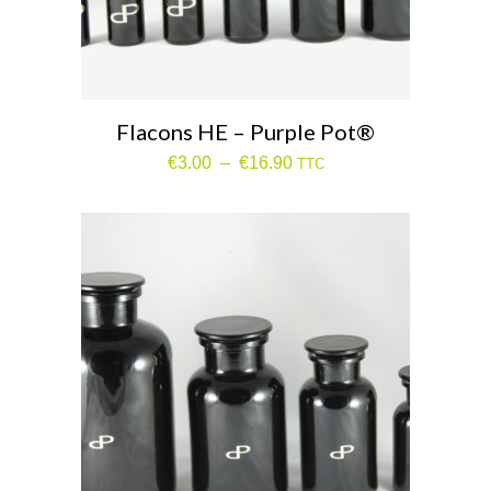
Flacons HE – Purple Pot®
Plage
€
3.00
–
€
16.90
TTC
de
prix :
€3.00
à
€16.90