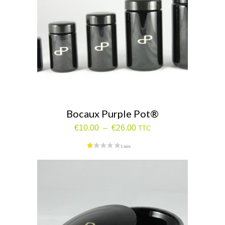
Bocaux Purple Pot®
Plage
€
10.00
–
€
26.00
TTC
de
prix :
€10.00
à
€26.00