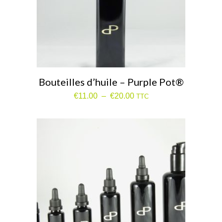
Bouteilles d’huile – Purple Pot®
Plage
€
11.00
–
€
20.00
TTC
de
prix :
€11.00
à
€20.00