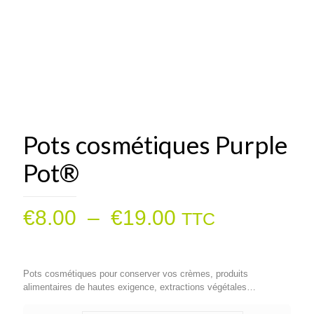
Pots cosmétiques Purple
Pot®
Plage
€
8.00
–
€
19.00
TTC
de
prix :
Pots cosmétiques pour conserver vos crèmes, produits
€8.00
alimentaires de hautes exigence, extractions végétales…
à