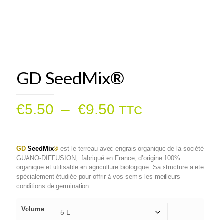
GD SeedMix®
Plage
€
5.50
–
€
9.50
TTC
de
prix :
GD
SeedMix
®
est le terreau avec engrais organique de la société
€5.50
GUANO-DIFFUSION, fabriqué en France, d’origine 100%
à
organique et utilisable en agriculture biologique. Sa structure a été
spécialement étudiée pour offrir à vos semis les meilleurs
€9.50
conditions de germination.
Volume