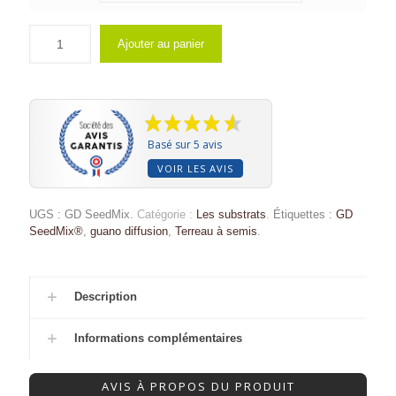
Ajouter au panier
Basé sur 5 avis
VOIR LES AVIS
UGS :
GD SeedMix
.
Catégorie :
Les substrats
.
Étiquettes :
GD
SeedMix®
,
guano diffusion
,
Terreau à semis
.
Description
Informations complémentaires
AVIS À PROPOS DU PRODUIT