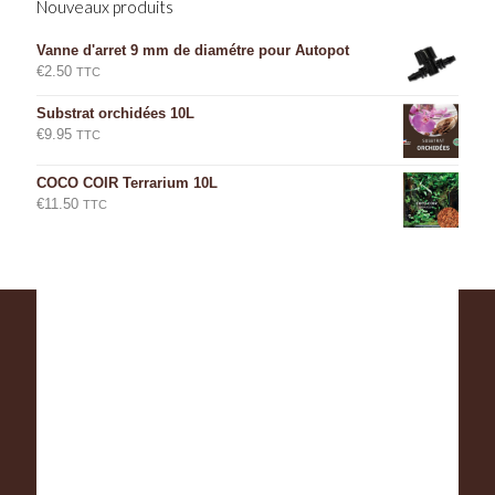
Nouveaux produits
Vanne d'arret 9 mm de diamétre pour Autopot
€
2.50
TTC
Substrat orchidées 10L
€
9.95
TTC
COCO COIR Terrarium 10L
€
11.50
TTC