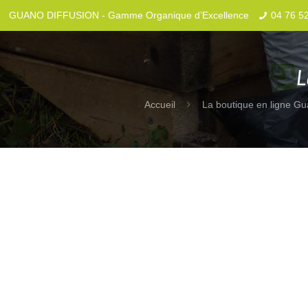
GUANO DIFFUSION - Gamme Organique d’Excellence
04 76 5
L
Accueil
La boutique en ligne Gu