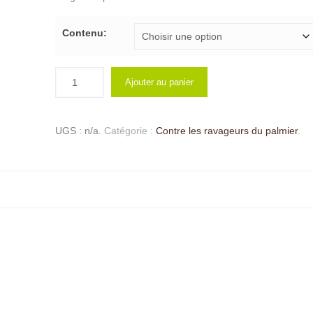
à
€40.90
Contenu:
Ajouter au panier
UGS :
n/a
.
Catégorie :
Contre les ravageurs du palmier
.