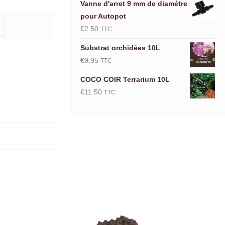
Vanne d'arret 9 mm de diamétre
pour Autopot
€
2.50
TTC
Substrat orchidées 10L
€
9.95
TTC
COCO COIR Terrarium 10L
€
11.50
TTC