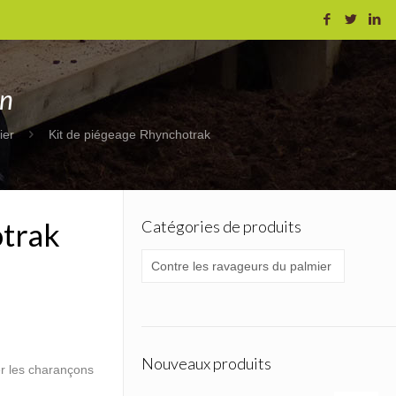
on
ier
Kit de piégeage Rhynchotrak
otrak
Catégories de produits
Nouveaux produits
er les charançons