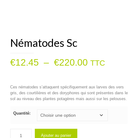
Nématodes Sc
Plage
€
12.45
–
€
220.00
TTC
de
prix :
Ces nématodes s’attaquent spécifiquement aux larves des vers
€12.45
gris, des courtilières et des doryphores qui sont présentes dans le
à
sol au niveau des plantes potagères mais aussi sur les pelouses.
€220.00
Quantité:
Ajouter au panier