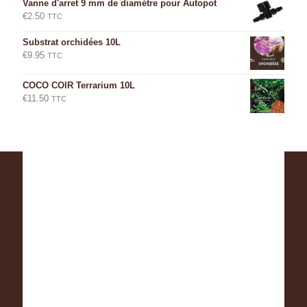
Vanne d'arret 9 mm de diamétre pour Autopot
€
2.50
TTC
Substrat orchidées 10L
€
9.95
TTC
COCO COIR Terrarium 10L
€
11.50
TTC