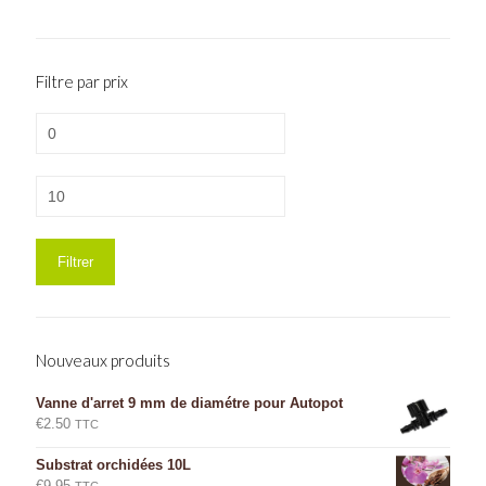
Filtre par prix
Prix
min
Prix
max
Filtrer
Nouveaux produits
Vanne d'arret 9 mm de diamétre pour Autopot
€
2.50
TTC
Substrat orchidées 10L
€
9.95
TTC