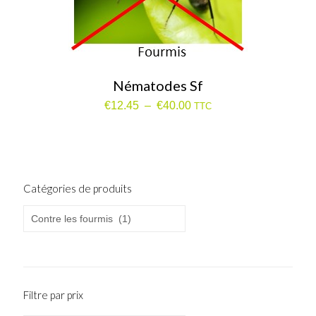
Nématodes Sf
Plage
€
12.45
–
€
40.00
TTC
de
prix :
€12.45
à
€40.00
Catégories de produits
Filtre par prix