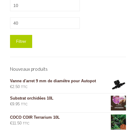
Prix
min
Prix
max
Filtrer
Nouveaux produits
Vanne d'arret 9 mm de diamétre pour Autopot
€
2.50
TTC
Substrat orchidées 10L
€
9.95
TTC
COCO COIR Terrarium 10L
€
11.50
TTC