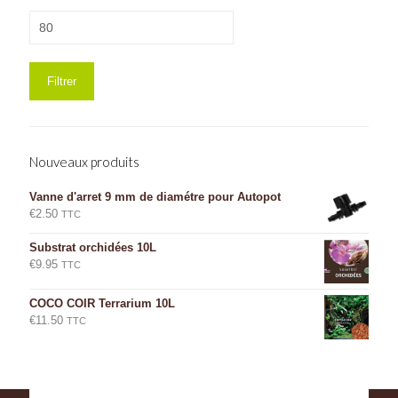
Prix
max
Filtrer
Nouveaux produits
Vanne d'arret 9 mm de diamétre pour Autopot
€
2.50
TTC
Substrat orchidées 10L
€
9.95
TTC
COCO COIR Terrarium 10L
€
11.50
TTC