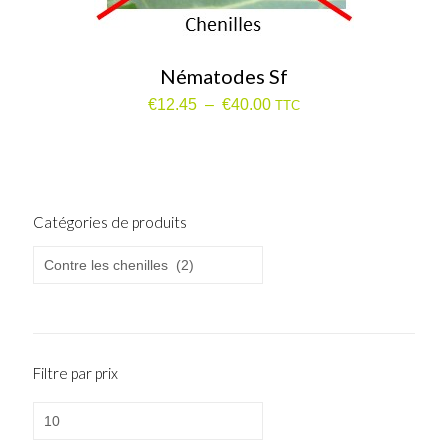
Nématodes Sf
Plage
€
12.45
–
€
40.00
TTC
de
prix :
€12.45
à
€40.00
Catégories de produits
Filtre par prix
Prix
min