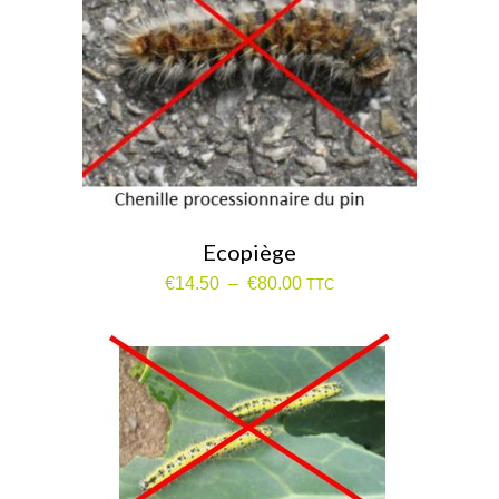
Ecopiège
Plage
€
14.50
–
€
80.00
TTC
de
prix :
€14.50
à
€80.00