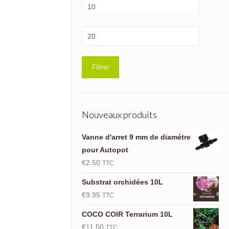
Prix
min
Prix
max
Filtrer
Nouveaux produits
Vanne d'arret 9 mm de diamétre
pour Autopot
€
2.50
TTC
Substrat orchidées 10L
€
9.95
TTC
COCO COIR Terrarium 10L
€
11.50
TTC