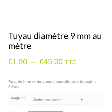
Tuyau diamètre 9 mm au
mètre
Plage
€
1.90
–
€
45.00
TTC
de
prix :
Tuyau de 9 mm vendu au mètre compatible avec le système
€1.90
Autopot.
à
€45.00
longeur :