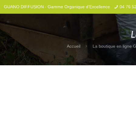
GUANO DIFFUSION - Gamme Organique d’Excellence
04 76 5
L
Accueil
La boutique en ligne G