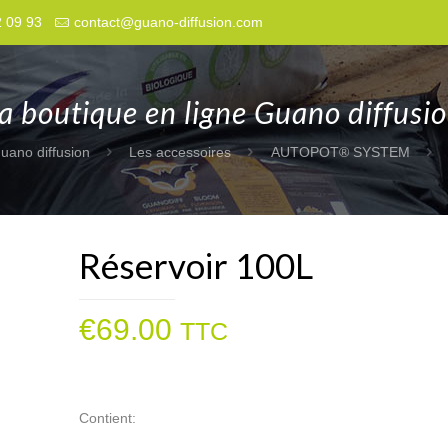
2 09 93
contact@guano-diffusion.com
a boutique en ligne Guano diffusi
uano diffusion
Les accessoires
AUTOPOT® SYSTEM
Réservoir 100L
€
69.00
TTC
Contient: