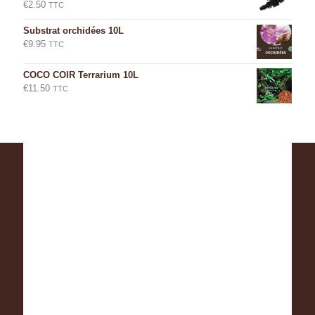
€
2.50
TTC
Substrat orchidées 10L
€
9.95
TTC
COCO COIR Terrarium 10L
€
11.50
TTC