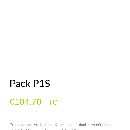
Pack P1S
€
104.70
TTC
Ce pack contient 1 platine X-Lightning, 1 douille en céramique