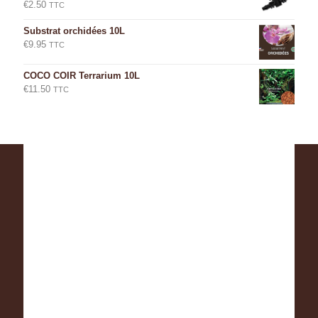
€
2.50
TTC
Substrat orchidées 10L
€
9.95
TTC
COCO COIR Terrarium 10L
€
11.50
TTC