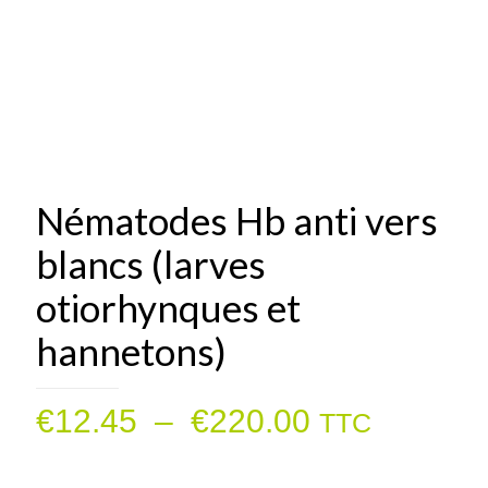
Nématodes Hb anti vers
blancs (larves
otiorhynques et
hannetons)
Plage
€
12.45
–
€
220.00
TTC
de
prix :