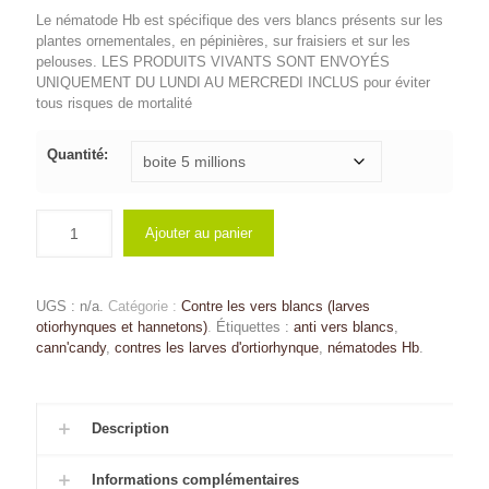
Le nématode Hb est spécifique des vers blancs présents sur les
€12.45
plantes ornementales, en pépinières, sur fraisiers et sur les
à
pelouses. LES PRODUITS VIVANTS SONT ENVOYÉS
UNIQUEMENT DU LUNDI AU MERCREDI INCLUS pour éviter
€220.00
tous risques de mortalité
Quantité:
Ajouter au panier
UGS :
n/a
.
Catégorie :
Contre les vers blancs (larves
otiorhynques et hannetons)
.
Étiquettes :
anti vers blancs
,
cann'candy
,
contres les larves d'ortiorhynque
,
nématodes Hb
.
Description
Informations complémentaires