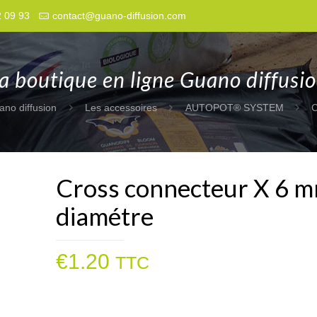
2 09 93
contact@guano-diffusion.com
a boutique en ligne Guano diffusi
ano diffusion
Les accessoires
AUTOPOT® SYSTEM
C
Cross connecteur X 6 
diamétre
€
1.20
TTC