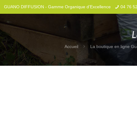
GUANO DIFFUSION - Gamme Organique d’Excellence
04 76 5
L
Accueil
La boutique en ligne Gu