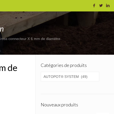
on
ross connecteur X 6 mm de diamétre
mm de
Catégories de produits
Nouveaux produits