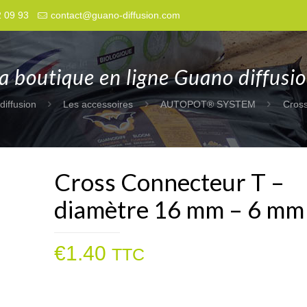
2 09 93
contact@guano-diffusion.com
a boutique en ligne Guano diffusi
diffusion
Les accessoires
AUTOPOT® SYSTEM
Cros
Cross Connecteur T –
diamètre 16 mm – 6 mm
€
1.40
TTC