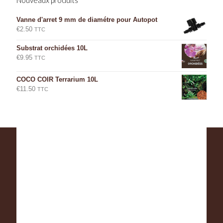
Nouveaux produits
Vanne d'arret 9 mm de diamétre pour Autopot
€
2.50
TTC
Substrat orchidées 10L
€
9.95
TTC
COCO COIR Terrarium 10L
€
11.50
TTC