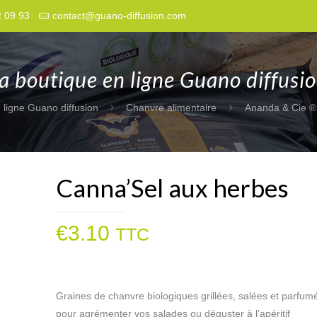
2 09 93
contact@guano-diffusion.com
a boutique en ligne Guano diffusi
 ligne Guano diffusion
Chanvre alimentaire
Ananda & Cie ®
Canna’Sel aux herbes
€
3.10
TTC
Graines de chanvre biologiques grillées, salées et parfu
pour agrémenter vos salades ou déguster à l’apéritif