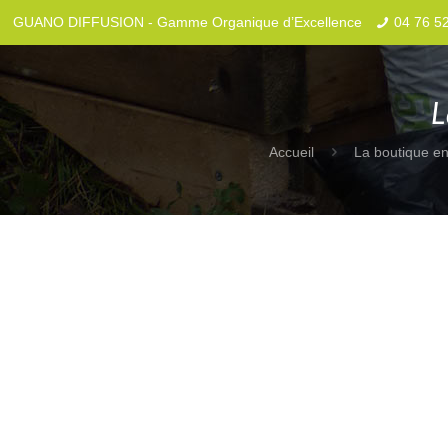
GUANO DIFFUSION - Gamme Organique d’Excellence
04 76 5
L
Accueil
La boutique en