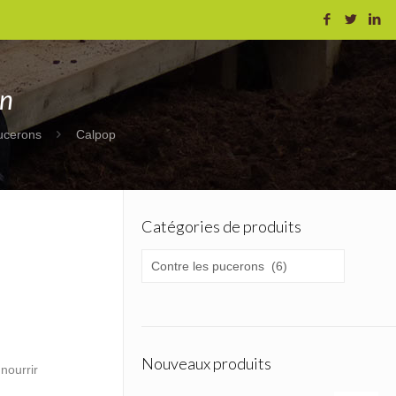
on
ucerons
Calpop
Catégories de produits
Nouveaux produits
nourrir