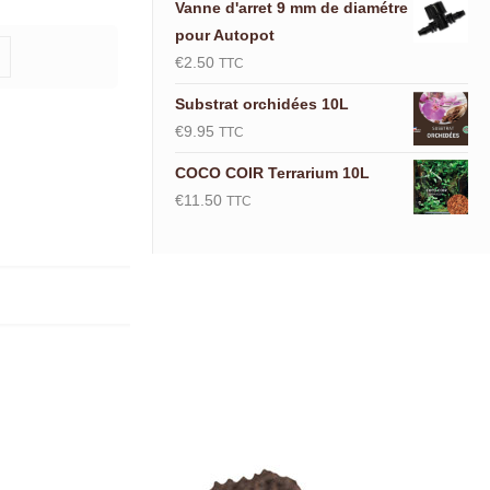
Vanne d'arret 9 mm de diamétre
pour Autopot
€
2.50
TTC
Substrat orchidées 10L
€
9.95
TTC
COCO COIR Terrarium 10L
€
11.50
TTC