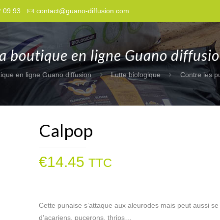
2 09 93
contact@guano-diffusion.com
a boutique en ligne Guano diffusi
ique en ligne Guano diffusion
Lutte biologique
Contre les p
Calpop
€
14.45
TTC
Cette punaise s’attaque aux aleurodes mais peut aussi se 
d’acariens, pucerons, thrips…