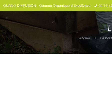
GUANO DIFFUSION - Gamme Organique d’Excellence
04 76 5
L
Accueil
La bout