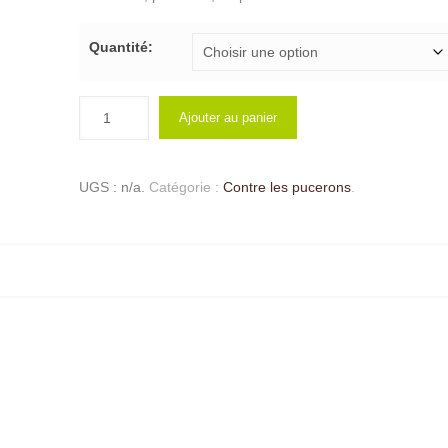
Quantité:
Ajouter au panier
UGS :
n/a
.
Catégorie :
Contre les pucerons
.