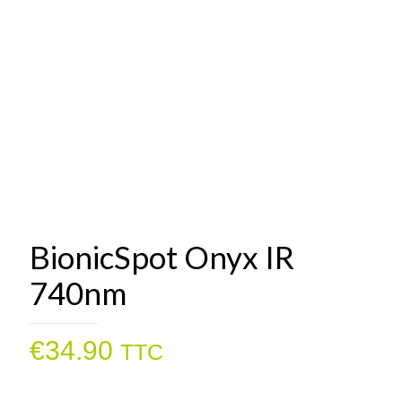
BionicSpot Onyx IR
740nm
€
34.90
TTC