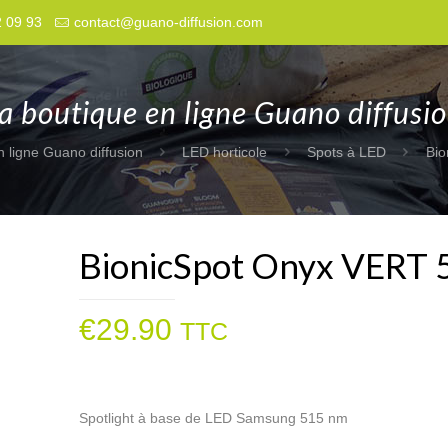
2 09 93
contact@guano-diffusion.com
a boutique en ligne Guano diffusi
n ligne Guano diffusion
LED horticole
Spots à LED
Bio
BionicSpot Onyx VERT 
€
29.90
TTC
Spotlight à base de LED Samsung 515 nm