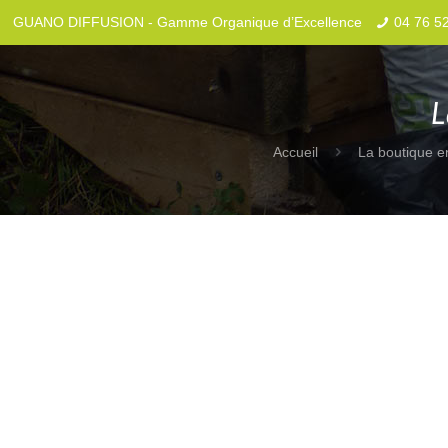
GUANO DIFFUSION - Gamme Organique d’Excellence
04 76 5
L
Accueil
La boutique e