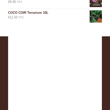
€
9.95
TTC
COCO COIR Terrarium 10L
€
11.50
TTC