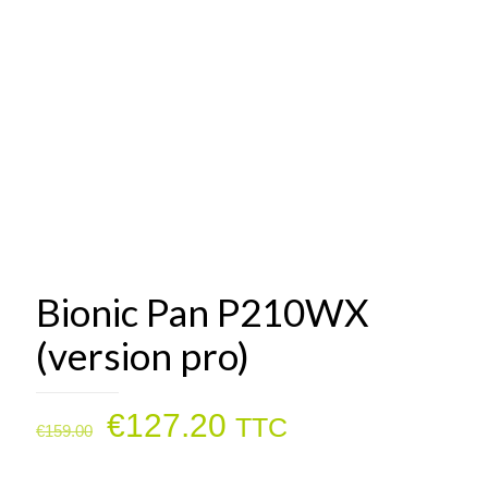
Bionic Pan P210WX
(version pro)
Le
Le
€
127.20
TTC
€
159.00
prix
prix