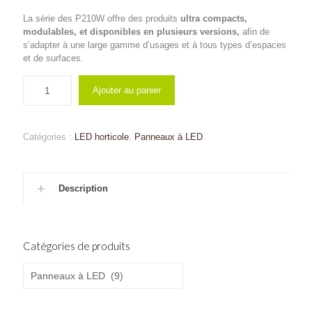
initial
actuel
était :
est :
La série des P210W offre des produits
ultra compacts,
modulables, et disponibles en plusieurs versions,
afin de
€159.00.
€127.20.
s’adapter à une large gamme d’usages et à tous types d’espaces
et de surfaces.
Ajouter au panier
Catégories :
LED horticole
,
Panneaux à LED
.
Description
Catégories de produits