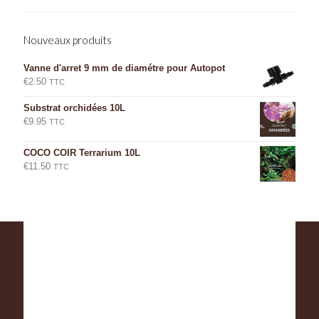
Nouveaux produits
Vanne d'arret 9 mm de diamétre pour Autopot
€
2.50
TTC
Substrat orchidées 10L
€
9.95
TTC
COCO COIR Terrarium 10L
€
11.50
TTC