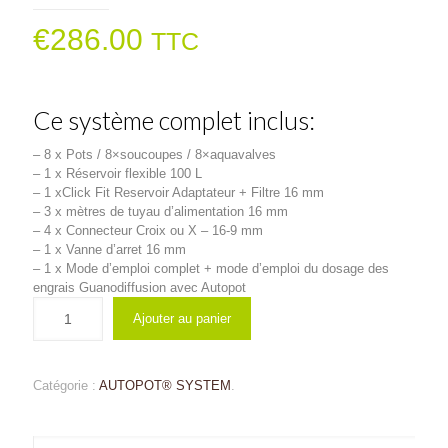
€
286.00
TTC
Ce système complet inclus:
– 8 x Pots / 8×soucoupes / 8×aquavalves
– 1 x Réservoir flexible 100 L
– 1 xClick Fit Reservoir Adaptateur + Filtre 16 mm
– 3 x mètres de tuyau d’alimentation 16 mm
– 4 x Connecteur Croix ou X – 16-9 mm
– 1 x Vanne d’arret 16 mm
– 1 x Mode d’emploi complet + mode d’emploi du dosage des
engrais Guanodiffusion avec Autopot
Ajouter au panier
Catégorie :
AUTOPOT® SYSTEM
.