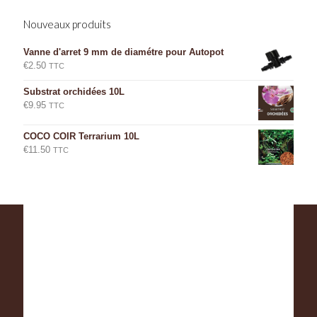
Nouveaux produits
Vanne d'arret 9 mm de diamétre pour Autopot
€
2.50
TTC
Substrat orchidées 10L
€
9.95
TTC
COCO COIR Terrarium 10L
€
11.50
TTC