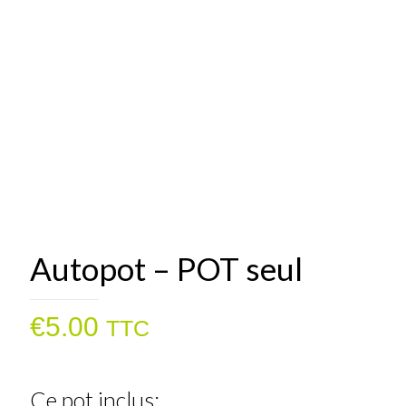
Autopot – POT seul
€
5.00
TTC
Ce pot inclus: