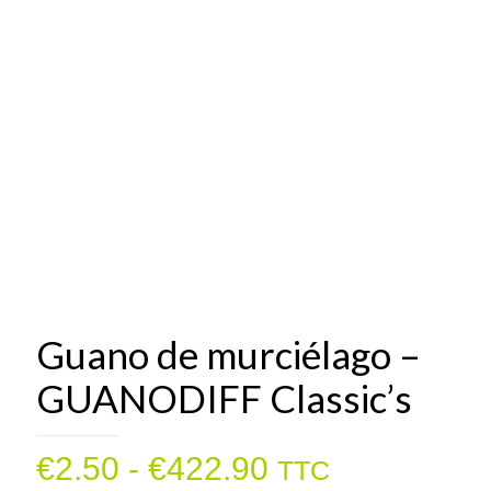
Guano de murciélago –
GUANODIFF Classic’s
Rango
€
2.50
-
€
422.90
TTC