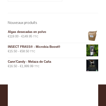
Nouveaux produits
Algas desecadas en polvo
Rango
€
119.00
-
€
149.95
TTC
de
precios:
INSECT FRASS® - Microbia Boost®
desde
Rango
€
15.50
-
€
58.50
TTC
€119.00
de
hasta
precios:
Cann'Candy - Melaza de Caña
€149.95
desde
Rango
€
16.50
-
€
1,999.99
TTC
€15.50
de
hasta
precios:
€58.50
desde
€16.50
hasta
€1,999.99