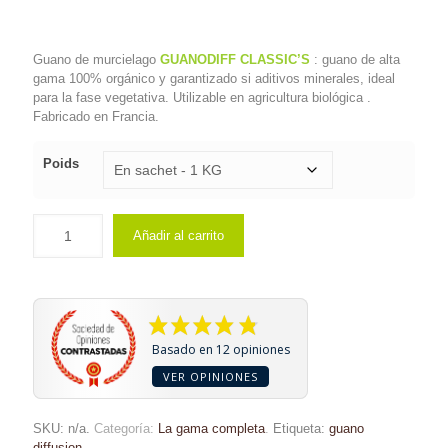
de
precios:
Guano de murcielago
GUANODIFF CLASSIC’S
desde
: guano de alta
gama 100% orgánico y garantizado si aditivos minerales, ideal
€2.50
para la fase vegetativa. Utilizable en agricultura biológica .
Fabricado en Francia.
hasta
€422.90
Poids
Añadir al carrito
Basado en 12 opiniones
VER OPINIONES
SKU:
n/a
.
Categoría:
La gama completa
.
Etiqueta:
guano
diffusion
.